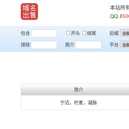
本站所
QQ
包含
开头
结尾
后缀
排除
简介
平台
简介
宁迈，柠麦，凝脉