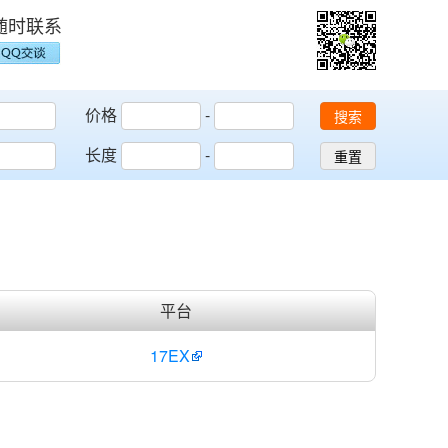
随时联系
价格
-
搜索
长度
-
重置
平台
17EX