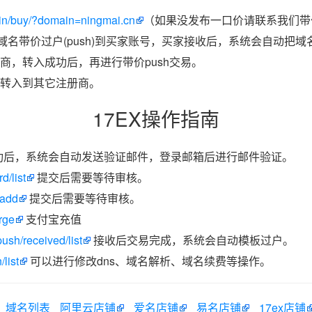
in/buy/?domain=ningmai.cn
（如果没发布一口价请联系我们带价
把域名带价过户(push)到买家账号，买家接收后，系统会自动把
商，转入成功后，再进行带价push交易。
转入到其它注册商。
17EX操作指南
功后，系统会自动发送验证邮件，登录邮箱后进行邮件验证。
d/list
提交后需要等待审核。
/add
提交后需要等待审核。
rge
支付宝充值
ush/received/list
接收后交易完成，系统会自动模板过户。
list
可以进行修改dns、域名解析、域名续费等操作。
域名列表
阿里云店铺
爱名店铺
易名店铺
17ex店铺